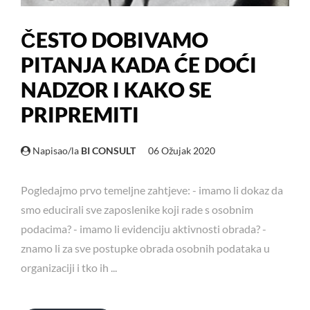
ČESTO DOBIVAMO
PITANJA KADA ĆE DOĆI
NADZOR I KAKO SE
PRIPREMITI
Napisao/la
BI CONSULT
06 Ožujak 2020
Pogledajmo prvo temeljne zahtjeve: - imamo li dokaz da
smo educirali sve zaposlenike koji rade s osobnim
podacima? - imamo li evidenciju aktivnosti obrada? -
znamo li za sve postupke obrada osobnih podataka u
organizaciji i tko ih ...