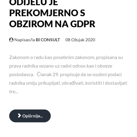
ODIJELU JE
PREKOMJERNO S
OBZIROM NA GDPR
Napisao/la
BI CONSULT
08 Ožujak 2020
Zakonom o radu kao posebnim zakonom, propisana su
prava radnika vezano uz radni odnos kao i obveze
poslodavca. Članak 29. propisuje da se osobni podaci
radnika smiju prikupljati, obrađivati, koristiti i dostavljati
tre...
Opširnije...