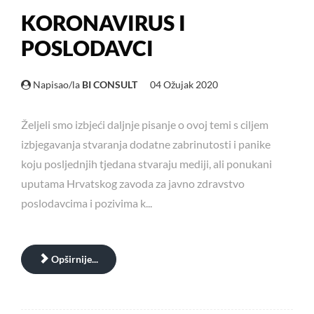
KORONAVIRUS I
POSLODAVCI
Napisao/la
BI CONSULT
04 Ožujak 2020
Željeli smo izbjeći daljnje pisanje o ovoj temi s ciljem
izbjegavanja stvaranja dodatne zabrinutosti i panike
koju posljednjih tjedana stvaraju mediji, ali ponukani
uputama Hrvatskog zavoda za javno zdravstvo
poslodavcima i pozivima k...
Opširnije...