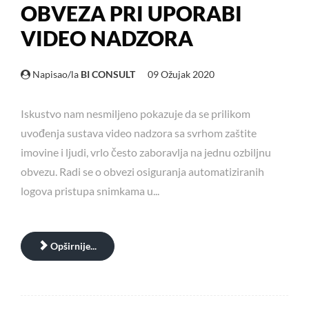
OBVEZA PRI UPORABI
VIDEO NADZORA
Napisao/la
BI CONSULT
09 Ožujak 2020
Iskustvo nam nesmiljeno pokazuje da se prilikom
uvođenja sustava video nadzora sa svrhom zaštite
imovine i ljudi, vrlo često zaboravlja na jednu ozbiljnu
obvezu. Radi se o obvezi osiguranja automatiziranih
logova pristupa snimkama u...
Opširnije...