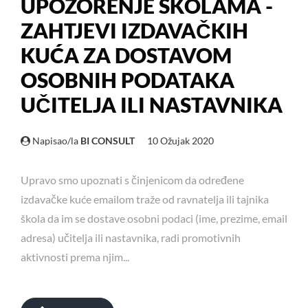
UPOZORENJE ŠKOLAMA -
ZAHTJEVI IZDAVAČKIH
KUĆA ZA DOSTAVOM
OSOBNIH PODATAKA
UČITELJA ILI NASTAVNIKA
Napisao/la
BI CONSULT
10 Ožujak 2020
Upravo smo upoznati s činjenicom da određene
izdavačke kuće emailom traže od ravnatelja ili tajnika
škola da im se dostave osobni podaci (ime, prezime, email
adresa) učitelja ili nastavnika, radi promotivnih
aktivnosti prema njim...