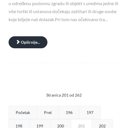
u određenu poslovnu zgradu ili objekt s uredima jedne ili
više tvrtki ili ustanova dočekaju zaštitari ili druge osobe
koje bilježe naš dolazak.Pri tom nas očekivano tra...
Opširnije...
Stranica 201 od 262
Početak
Pret
196
197
198
199
200
201
202