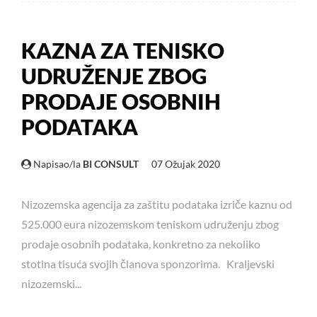
KAZNA ZA TENISKO
UDRUŽENJE ZBOG
PRODAJE OSOBNIH
PODATAKA
Napisao/la
BI CONSULT
07 Ožujak 2020
Nizozemska agencija za zaštitu podataka izriče kaznu od
525.000 eura nizozemskom teniskom udruženju zbog
prodaje osobnih podataka, konkretno za nekoliko
stotina tisuća svojih članova sponzorima. Kraljevski
nizozemski...