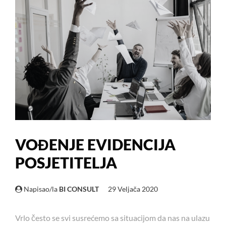
VOĐENJE EVIDENCIJA
POSJETITELJA
Napisao/la
BI CONSULT
29 Veljača 2020
Vrlo često se svi susrećemo sa situacijom da nas na ulazu