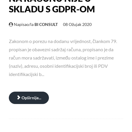
SKLADU S GDPR-OM
Napisao/la
BI CONSULT
08 Ožujak 2020
Zakonom o porezu na dodanu vrijednost, člankom 79.
propisan je obavezni sadržaj računa, propisano je da
račun mora sadržavati, između ostalog ime i prezime
(naziv), adresu, osobni identifikacijski broj ili PDV
identifikacijski b...
Opširnije...