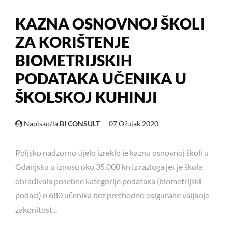
KAZNA OSNOVNOJ ŠKOLI
ZA KORIŠTENJE
BIOMETRIJSKIH
PODATAKA UČENIKA U
ŠKOLSKOJ KUHINJI
Napisao/la
BI CONSULT
07 Ožujak 2020
Poljsko nadzorno tijelo izreklo je kaznu osnovnoj školi u
Gdanjsku u iznosu oko 35.000 kn iz razloga jer je škola
obrađivala posebne kategorije podataka (biometrijski
podaci) o 680 učenika bez prethodno osigurane valjanje
zakonitost...