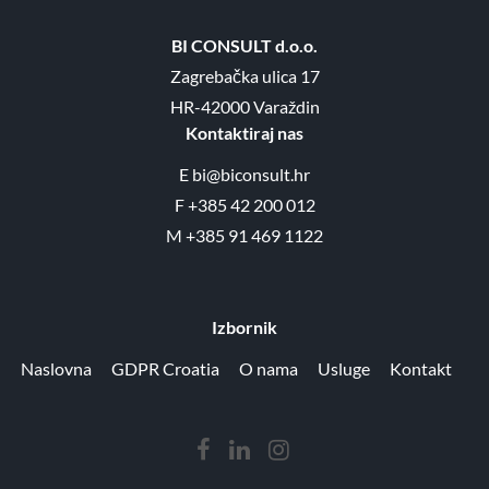
BI CONSULT d.o.o.
Zagrebačka ulica 17
HR-42000 Varaždin
Kontaktiraj nas
E
bi@biconsult.hr
F
+385 42 200 012
M
+385 91 469 1122
Izbornik
Naslovna
GDPR Croatia
O nama
Usluge
Kontakt