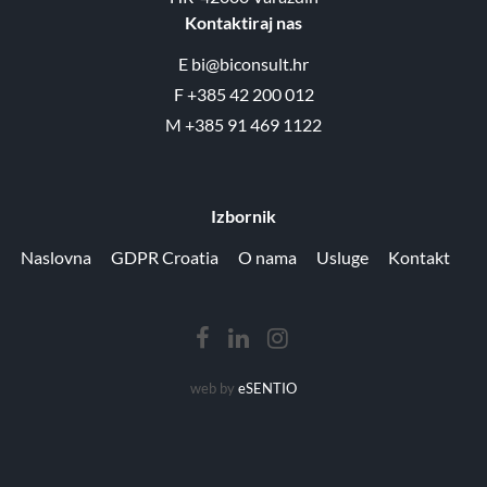
Kontaktiraj nas
E
bi@biconsult.hr
F
+385 42 200 012
M
+385 91 469 1122
Izbornik
Naslovna
GDPR Croatia
O nama
Usluge
Kontakt
web by
eSENTIO