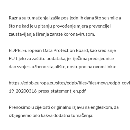
Razna su tumačenja izašla posljednjih dana što se smije a
što ne kad je u pitanju provođenje mjera prevencije i
zaustavljanja širenja zaraze koronavirusom.
EDPB, European Data Protection Board, kao središnje
EU tijelo za zaštitu podataka, je riječima predsjednice
dao svoje službeno stajalište, dostupno na ovom linku:
https://edpb.europa.eu/sites/edpb/files/files/news/edpb_cov
19_20200316_press_statement_en.pdf
Prenosimo u cijelosti originalnu izjavu na engleskom, da
izbjegnemo bilo kakva dodatna tumačenja: