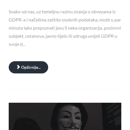
Svako od nas, uz temeljnu razinu znanja o obvezama iz
GDPR-a i načelima zaštite osobnih podataka, može u par
minuta lako prepoznati jesu li neka organizacija, poslovni
subjekt, ustanova, javno tijelo ili udruga unijeli GDPR u
svoje d...
Opširnije...