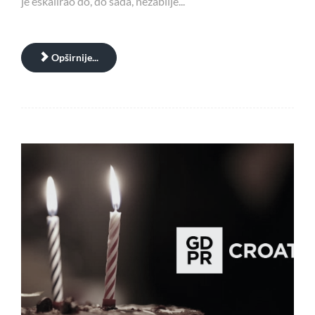
je eskalirao do, do sada, nezabilje...
Opširnije...