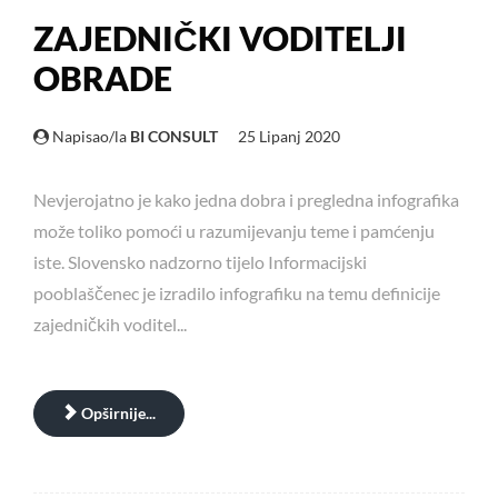
ZAJEDNIČKI VODITELJI
OBRADE
Napisao/la
BI CONSULT
25 Lipanj 2020
Nevjerojatno je kako jedna dobra i pregledna infografika
može toliko pomoći u razumijevanju teme i pamćenju
iste. Slovensko nadzorno tijelo Informacijski
pooblaščenec je izradilo infografiku na temu definicije
zajedničkih voditel...
Opširnije...