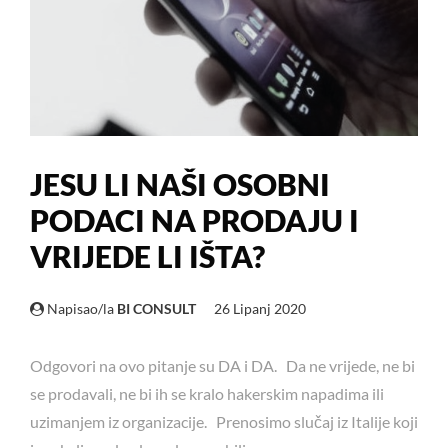
JESU LI NAŠI OSOBNI
PODACI NA PRODAJU I
VRIJEDE LI IŠTA?
Napisao/la
BI CONSULT
26 Lipanj 2020
Odgovori na ovo pitanje su DA i DA. Da ne vrijede, ne bi
se prodavali, ne bi ih se kralo hakerskim napadima ili
uzimanjem iz organizacije. Prenosimo slučaj iz Italije koji