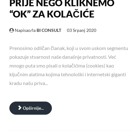
PRIJE NEGO KLIKNEMO
“OK” ZA KOLAČIĆE
Napisao/la
BI CONSULT
03 Srpanj 2020
Prenosimo odličan članak, koji u svom uskom segmentu
pokazuje stvarnost naše današnje privatnosti. Već
mnogo puta smo pisali o kolačićima (cookies) kao
ključnim alatima kojima tehnološki i internetski giganti
kradu našu priva...
Opširnije...