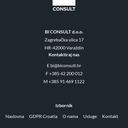
BI CONSULT d.o.o.
Zagrebačka ulica 17
HR-42000 Varaždin
Kontaktiraj nas
E
bi@biconsult.hr
F
+385 42 200 012
M
+385 91 469 1122
Izbornik
Naslovna
GDPR Croatia
O nama
Usluge
Kontakt