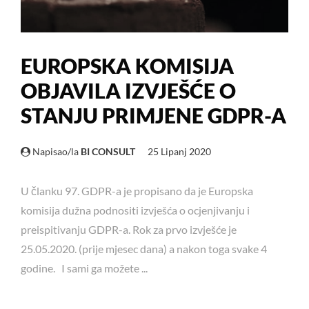
EUROPSKA KOMISIJA
OBJAVILA IZVJEŠĆE O
STANJU PRIMJENE GDPR-A
Napisao/la
BI CONSULT
25 Lipanj 2020
U članku 97. GDPR-a je propisano da je Europska
komisija dužna podnositi izvješća o ocjenjivanju i
preispitivanju GDPR-a. Rok za prvo izvješće je
25.05.2020. (prije mjesec dana) a nakon toga svake 4
godine. I sami ga možete ...