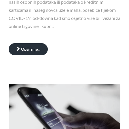
naših osobnih podataka ili podataka o kreditnim
karticama ili našeg novca uzele maha, posebice tijekom
COVID-19 lockdowna kad smo osjetno više bili vezani za
online trgovine i kupn...
Opširnije...