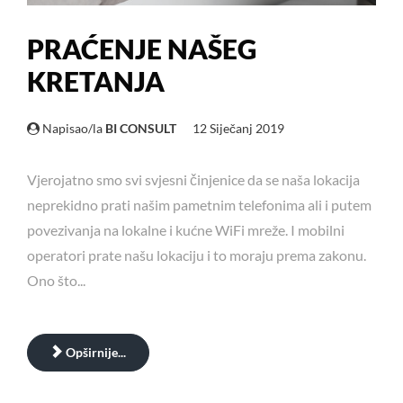
PRAĆENJE NAŠEG
KRETANJA
Napisao/la
BI CONSULT
12 Siječanj 2019
Vjerojatno smo svi svjesni činjenice da se naša lokacija
neprekidno prati našim pametnim telefonima ali i putem
povezivanja na lokalne i kućne WiFi mreže. I mobilni
operatori prate našu lokaciju i to moraju prema zakonu.
Ono što...
Opširnije...