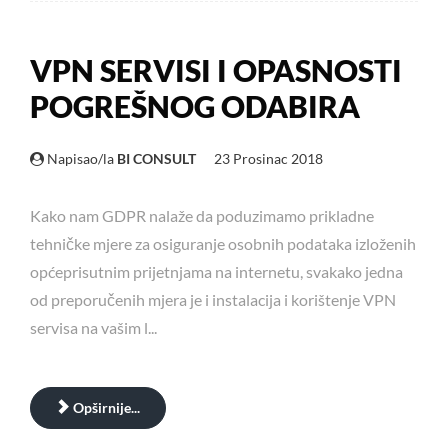
VPN SERVISI I OPASNOSTI
POGREŠNOG ODABIRA
Napisao/la
BI CONSULT
23 Prosinac 2018
Kako nam GDPR nalaže da poduzimamo prikladne
tehničke mjere za osiguranje osobnih podataka izloženih
općeprisutnim prijetnjama na internetu, svakako jedna
od preporučenih mjera je i instalacija i korištenje VPN
servisa na vašim l...
Opširnije...