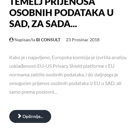
TEMELJ PRIJENOSA
OSOBNIH PODATAKA U
SAD, ZA SADA...
Napisao/la
BI CONSULT
23 Prosinac 2018
Kako je i najavljeno, Europska komisija je izvršila analizu
usklađenosti EU-US Privacy Shield platforme s EU
normama zaštite osobnih podataka, i do daljnjega je
omogućen prijenos osobnih podataka iz EU u SAD, ali
samo prema poslovni...
Opširnije...