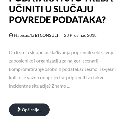
UČINITI U SLUČAJU
POVREDE PODATAKA?
Napisao/la
BI CONSULT
23 Prosinac 2018
Da li ste u sklopu usklađivanja pripremili sebe, svoje
zaposlenike i organizaciju za najgori scenarij -
kompromitiranje osobnih podataka? Jesmo li svjesni
koliko je važno unaprijed se pripremiti za takve
incidentne situacije? Znamo ...
Opširnije...