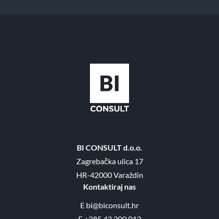
BI CONSULT d.o.o.
Zagrebačka ulica 17
HR-42000 Varaždin
Kontaktiraj nas
E
bi@biconsult.hr
F
+385 42 200 012