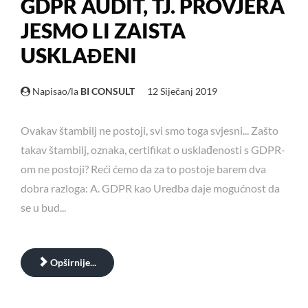
GDPR AUDIT, TJ. PROVJERA
JESMO LI ZAISTA
USKLAĐENI
Napisao/la
BI CONSULT
12 Siječanj 2019
Ovakav štambilj ne postoji, svi smo toga svjesni... Zašto
takav štambilj, oznaka, certifikat o usklađenosti s GDPR-
om ne postoji? Reći ćemo da za to postoje barem dva
dobra razloga: A. GDPR kao Uredba daje mogućnost da
se u bud...
Opširnije...