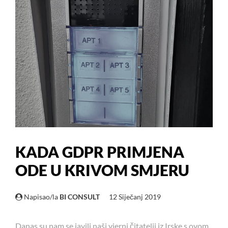
KADA GDPR PRIMJENA
ODE U KRIVOM SMJERU
Napisao/la
BI CONSULT
12 Siječanj 2019
Danas su nam se javili naši vjerni čitatelji iz Irske s ovom