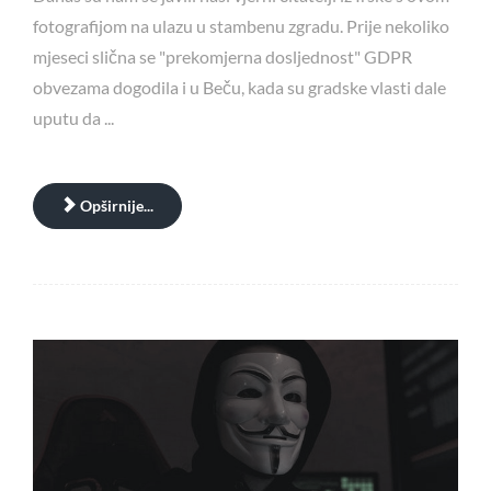
fotografijom na ulazu u stambenu zgradu. Prije nekoliko
mjeseci slična se "prekomjerna dosljednost" GDPR
obvezama dogodila i u Beču, kada su gradske vlasti dale
uputu da ...
Opširnije...