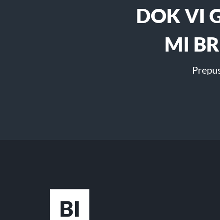
DOK VI 
MI B
Prepus