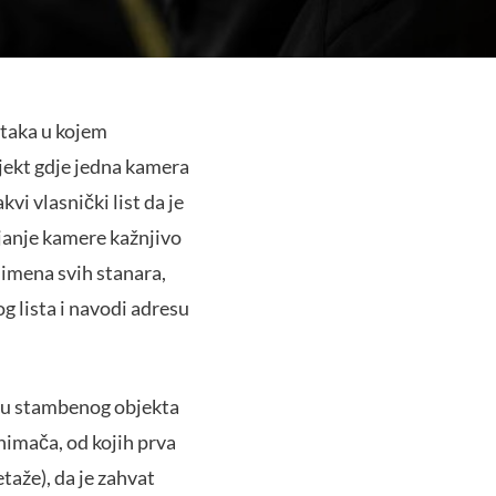
ataka u kojem
bjekt gdje jedna kamera
vi vlasnički list da je
ljanje kamere kažnjivo
 imena svih stanara,
og lista i navodi adresu
elu stambenog objekta
snimača, od kojih prva
taže), da je zahvat