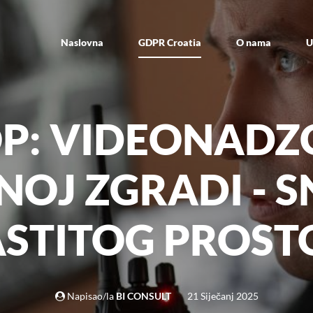
Naslovna
GDPR Croatia
O nama
U
P: VIDEONADZ
OJ ZGRADI - 
ASTITOG PROST
Napisao/la
BI CONSULT
21 Siječanj 2025