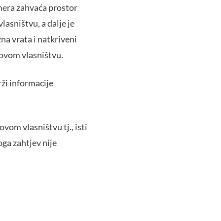
mera zahvaća prostor
lasništvu, a dalje je
a vrata i natkriveni
govom vlasništvu.
ži informacije
vom vlasništvu tj., isti
ga zahtjev nije