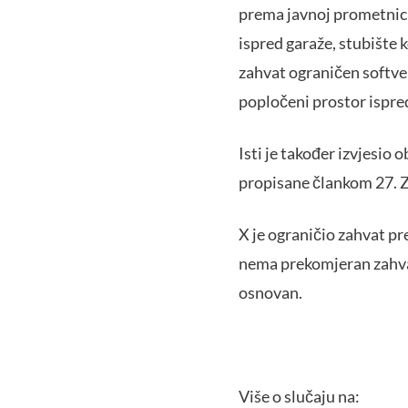
prema javnoj prometnic
ispred garaže, stubište k
zahvat ograničen softve
popločeni prostor ispred
Isti je također izvjesio
propisane člankom 27. Z
X je ograničio zahvat pr
nema prekomjeran zahvat 
osnovan.
Više o slučaju na: