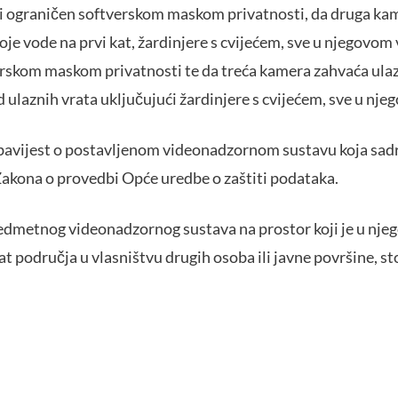
i ograničen softverskom maskom privatnosti, da druga ka
oje vode na prvi kat, žardinjere s cvijećem, sve u njegovom v
rskom maskom privatnosti te da treća kamera zahvaća ulazn
 ulaznih vrata uključujući žardinjere s cvijećem, sve u nje
 obavijest o postavljenom videonadzornom sustavu koja sadr
akona o provedbi Opće uredbe o zaštiti podataka.
edmetnog videonadzornog sustava na prostor koji je u njego
područja u vlasništvu drugih osoba ili javne površine, sto