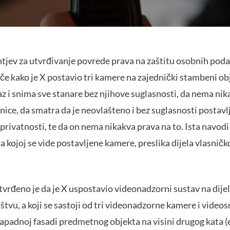
ahtjev za utvrđivanje povrede prava na zaštitu osobnih pod
iče kako je X postavio tri kamere na zajednički stambeni o
z i snima sve stanare bez njihove suglasnosti, da nema nikak
nice, da smatra da je neovlašteno i bez suglasnosti postav
privatnosti, te da on nema nikakva prava na to. Ista navodi
 na kojoj se vide postavljene kamere, preslika dijela vlasničk
utvrđeno je da je X uspostavio videonadzorni sustav na dij
ištvu, a koji se sastoji od tri videonadzorne kamere i video
padnoj fasadi predmetnog objekta na visini drugog kata (e