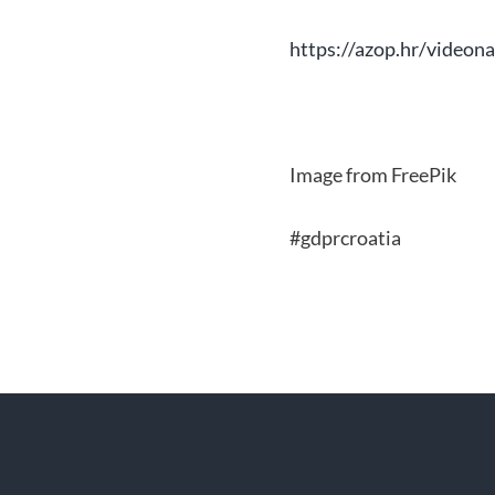
https://azop.hr/videon
Image from FreePik
#gdprcroatia