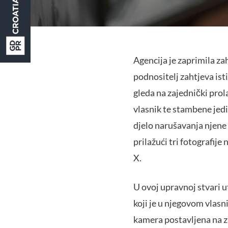
Agencija je zaprimila z
podnositelj zahtjeva ist
gleda na zajednički prola
vlasnik te stambene jedi
djelo narušavanja njene 
prilažući tri fotografije
X.
U ovoj upravnoj stvari 
koji je u njegovom vlasn
kamera postavljena na za