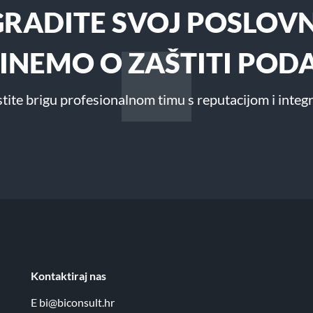
GRADITE SVOJ POSLOVN
RINEMO O ZAŠTITI POD
tite brigu profesionalnom timu s reputacijom i integ
Kontaktiraj nas
E
bi@biconsult.hr