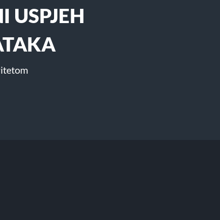
I USPJEH
ATAKA
ritetom