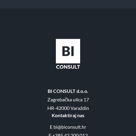
BI CONSULT d.o.o.
Zagrebačka ulica 17
HR-42000 Varaždin
Kontaktiraj nas
E
bi@biconsult.hr
F
+385 42 200 012