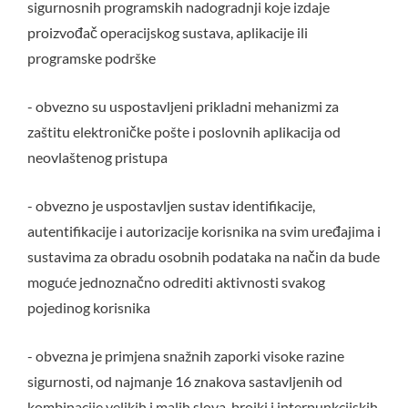
sigurnosnih programskih nadogradnji koje izdaje
proizvođač operacijskog sustava, aplikacije ili
programske podrške
- obvezno su uspostavljeni prikladni mehanizmi za
zaštitu elektroničke pošte i poslovnih aplikacija od
neovlaštenog pristupa
- obvezno je uspostavljen sustav identifikacije,
autentifikacije i autorizacije korisnika na svim uređajima i
sustavima za obradu osobnih podataka na način da bude
moguće jednoznačno odrediti aktivnosti svakog
pojedinog korisnika
- obvezna je primjena snažnih zaporki visoke razine
sigurnosti, od najmanje 16 znakova sastavljenih od
kombinacije velikih i malih slova, brojki i interpunkcijskih