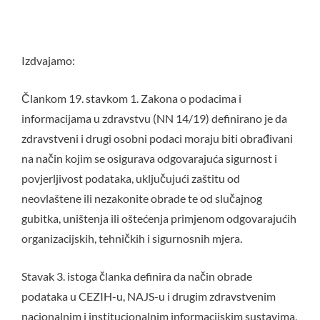
Izdvajamo:
Člankom 19. stavkom 1. Zakona o podacima i
informacijama u zdravstvu (NN 14/19) definirano je da
zdravstveni i drugi osobni podaci moraju biti obrađivani
na način kojim se osigurava odgovarajuća sigurnost i
povjerljivost podataka, uključujući zaštitu od
neovlaštene ili nezakonite obrade te od slučajnog
gubitka, uništenja ili oštećenja primjenom odgovarajućih
organizacijskih, tehničkih i sigurnosnih mjera.
Stavak 3. istoga članka definira da način obrade
podataka u CEZIH-u, NAJS-u i drugim zdravstvenim
nacionalnim i institucionalnim informacijskim sustavima,